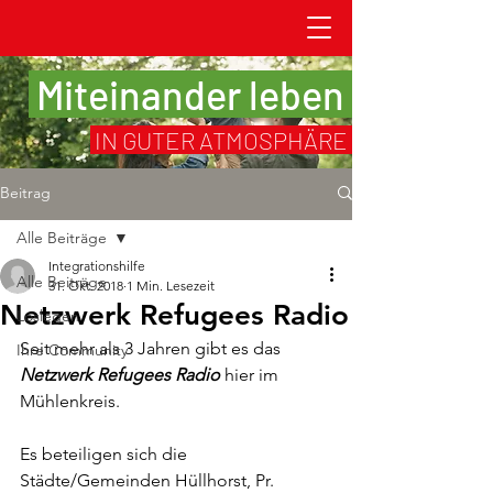
Miteinander leben
IN GUTER ATMOSPHÄRE
Beitrag
Alle Beiträge
Integrationshilfe
Alle Beiträge
31. Okt. 2018
1 Min. Lesezeit
Netzwerk Refugees Radio
Loslegen
Seit mehr als 3 Jahren gibt es das 
Ihre Community
Netzwerk Refugees Radio
 hier im 
Mühlenkreis.
Es beteiligen sich die 
Städte/Gemeinden Hüllhorst, Pr. 