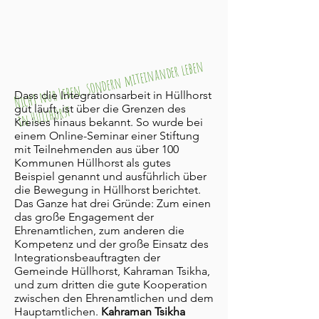
Nicht nur Leben, sondern
miteinander leben
Dass die Integrationsarbeit in Hüllhorst
in Hüllhorst
gut läuft, ist über die Grenzen des
Kreises hinaus bekannt. So wurde bei
einem Online-Seminar einer Stiftung
mit Teilnehmenden aus über 100
Kommunen Hüllhorst als gutes
Beispiel genannt und ausführlich über
die Bewegung in Hüllhorst berichtet.
Das Ganze hat drei Gründe: Zum einen
das große Engagement der
Ehrenamtlichen, zum anderen die
Kompetenz und der große Einsatz des
Integrationsbeauftragten der
Gemeinde Hüllhorst, Kahraman Tsikha,
und zum dritten die gute Kooperation
zwischen den Ehrenamtlichen und dem
Hauptamtlichen.
Kahraman Tsikha