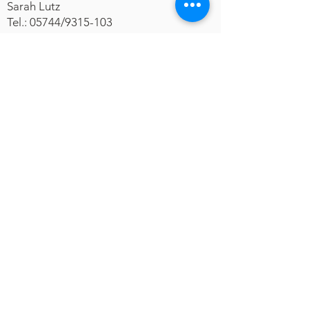
Sarah Lutz
Tel.: 05744/9315-103
E-mail:
gleichstellung@huellhorst.de
01 // SPRACHKURSE
Viele Flüchtlinge können inzwischen
offizielle Sprachkurse
besuchen. Diejenigen, die keinen
Anspruch auf einen Integrationskurs
haben, werden von ehrenamtlichen
LehrerInnen unterrichtet.
Auch Frauen, die wegen ihrer kleinen
Kinder an einem offiziellen Sprachkurs
nicht teilnehmen können, haben die
Möglichkeit, mit Ihren Kindern diese
ehrenamtlichen Kurse zu besuchen.
Wir stärken das